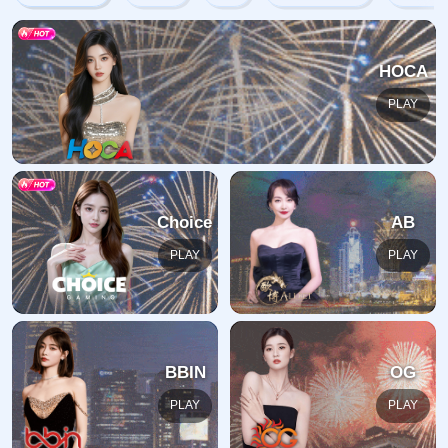
哎呀！找不到页面！