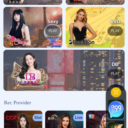
很抱歉，我们似乎找不到您请求的页面。这可能是因为您键
入的网址不正确。
返回首页
关于我们
开云体育平台为用户提供官网首页与快速进入通道，涵盖足
球篮球赛事资讯、赛程安排与实时比分更新，同时支持...