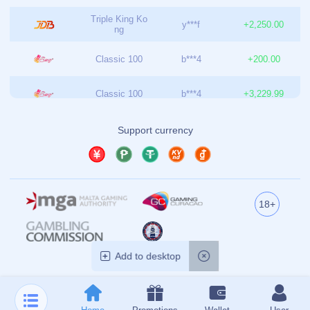
联系我们
产品展示
开云(kaiyun)中国官网-开云体育赛事平台-中文首页赛事更新
All
Rights by
开云体育