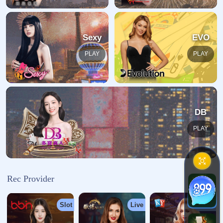
很抱歉，我们似乎找不到您请求的页面。这可能是因为您键
入的网址不正确。
返回首页
关于我们
开云体育平台为用户提供官网首页与快速进入通道，涵盖足
球篮球赛事资讯、赛程安排与实时比分更新，同时支持...