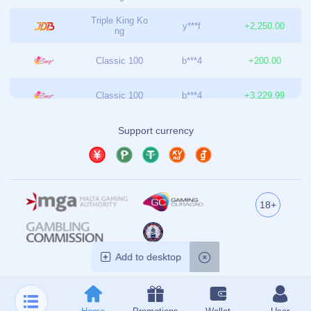
联系我们
产品展示
开云(kaiyun)中国官网-开云体育赛事平台-中文首页赛事更新
All
Rights by
开云体育