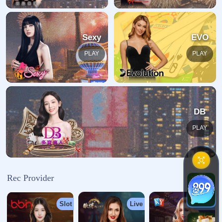
很抱歉，我们似乎找不到您请求的页面。这可能是因为您键
入的网址不正确。
返回首页
关于我们
开云体育平台为用户提供官网首页与快速进入通道，涵盖足
球篮球赛事资讯、赛程安排与实时比分更新，同时支持...