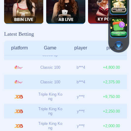
联系我们
河北省廊坊市广阳区新世纪步行街管理委员会
021-6654977
admin@chs-kysports.com
栏目导航
关于我们
服务介绍
团队介绍
新闻资讯