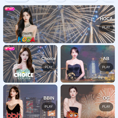
哎呀！找不到页面！