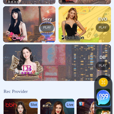
很抱歉，我们似乎找不到您请求的页面。这可能是因为您键
入的网址不正确。
返回首页
关于我们
开云体育平台为用户提供官网首页与快速进入通道，涵盖足
球篮球赛事资讯、赛程安排与实时比分更新，同时支持...