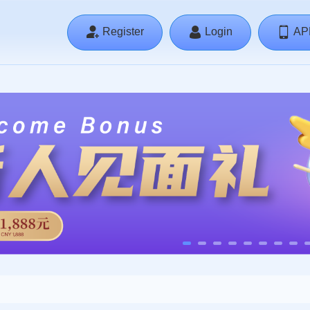
员会
首页
关于我们
服务介绍
团队介绍
新闻资讯
我们
404