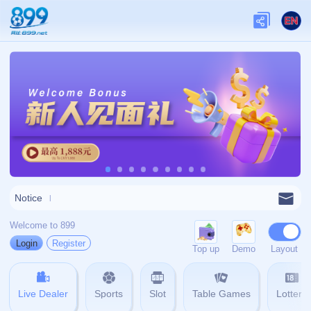
河北省廊坊市广阳区新世纪步行街管理委员会
021-6654977
404
网站首页
404