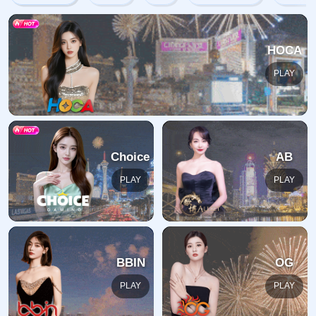
哎呀！找不到页面！