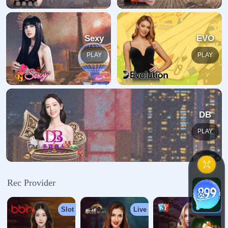
很抱歉，我们似乎找不到您请求的页面。这可能是因为您键
入的网址不正确。
返回首页
关于我们
开云体育平台为用户提供官网首页与快速进入通道，涵盖足
球篮球赛事资讯、赛程安排与实时比分更新，同时支持...