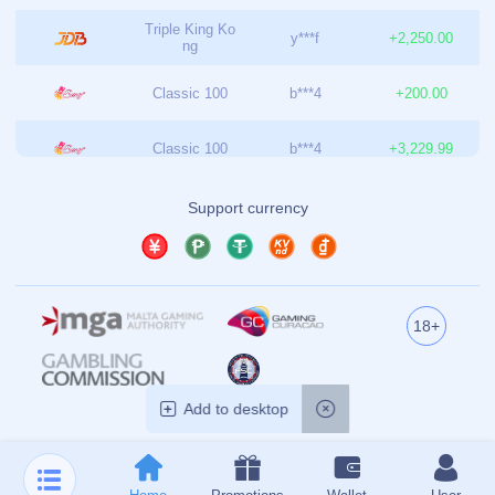
联系我们
产品展示
开云(kaiyun)中国官网-开云体育赛事平台-中文首页赛事更新
All
Rights by
开云体育