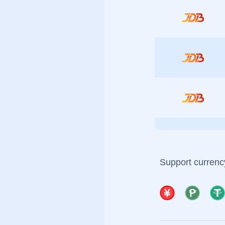
关于我们
开云体育平台为用户提供官网首页与
快速进入通道，涵盖足球篮球赛事资
讯、赛程安排与实时比分更新，同时
支持...