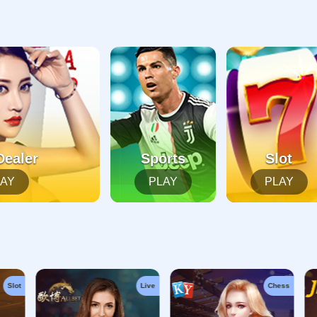
网站首页
404