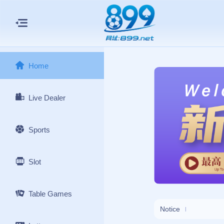
河北省廊坊市广阳区新世纪步行街管理委
网站
联系