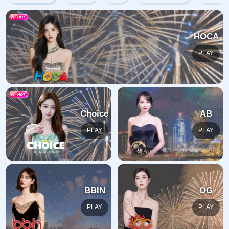
哎呀！找不到页面！