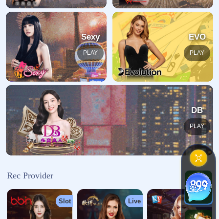
很抱歉，我们似乎找不到您请求的页面。这可能是因为您键
入的网址不正确。
返回首页
关于我们
开云体育平台为用户提供官网首页与快速进入通道，涵盖足
球篮球赛事资讯、赛程安排与实时比分更新，同时支持...