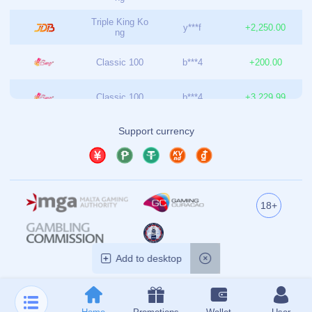
联系我们
产品展示
开云(kaiyun)中国官网-开云体育赛事平台-中文首页赛事更新
All
Rights by
开云体育