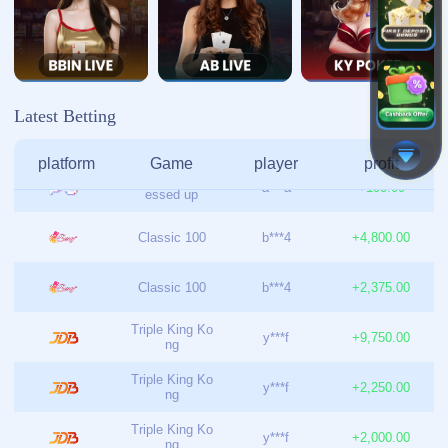
联系我们
河北省廊坊市广阳区新世纪步行街管理委员会
021-6654977
admin@chs-kysports.com
栏目导航
关于我们
服务介绍
团队介绍
新闻资讯