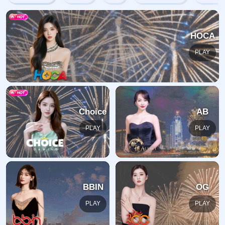
哎呀！找不到页面！