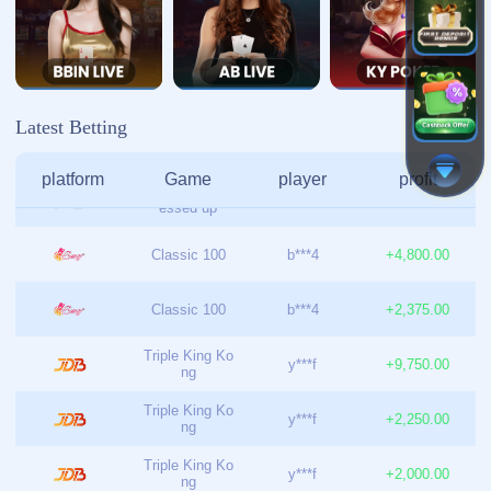
联系我们
河北省廊坊市广阳区新世纪步行街管理委员会
021-6654977
admin@chs-kysports.com
栏目导航
关于我们
服务介绍
团队介绍
新闻资讯