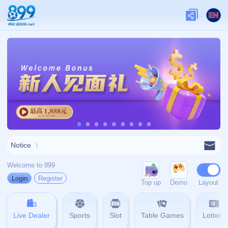
河北省廊坊市广阳区新世纪步行街管理委员会
021-6654977
404
网站首页
404