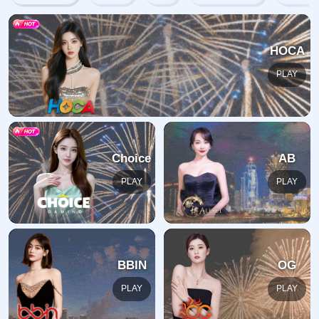
哎呀！找不到页面！